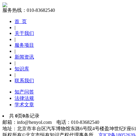
服务热线：010-83682540
首 页
|
关于我们
|
服务项目
|
新闻资讯
|
知识库
|
联系我们
知产问答
法律法规
学术文章
共
0
页
0
条记录
邮箱：info@henyol.com 电话：010-83682540
地址：北京市丰台区汽车博物馆东路6号院4号楼盈坤世纪F座61
版权所有©北京市恒有知识产权代理事务所
京ICP备18052639